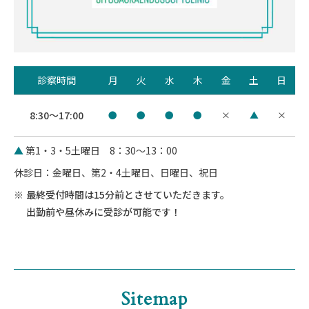
診察時間
月
火
水
木
金
土
日
8:30～17:00
●
●
●
●
×
▲
×
▲
第1・3・5土曜日 8：30～13：00
休診日：金曜日、第2・4土曜日、日曜日、祝日
最終受付時間は15分前とさせていただきます。
出勤前や昼休みに受診が可能です！
Sitemap