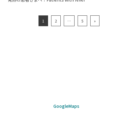
1
2
…
5
»
GoogleMaps