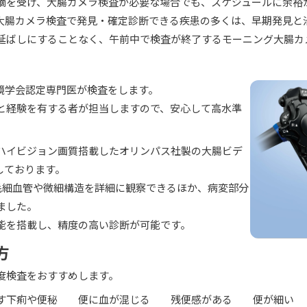
摘を受け、大腸カメラ検査が必要な場合でも、スケジュールに余裕
大腸カメラ検査で発見・確定診断できる疾患の多くは、早期発見と
延ばしにすることなく、午前中で検査が終了するモーニング大腸カ
鏡学会認定専門医が検査をします。
と経験を有する者が担当しますので、安心して高水準
。
ハイビジョン画質搭載したオリンパス社製の大腸ビデ
入しております。
で毛細血管や微細構造を詳細に観察できるほか、病変部分
ました。
機能を搭載し、精度の高い診断が可能です。
方
度検査をおすすめします。
す下痢や便秘
便に血が混じる
残便感がある
便が細い