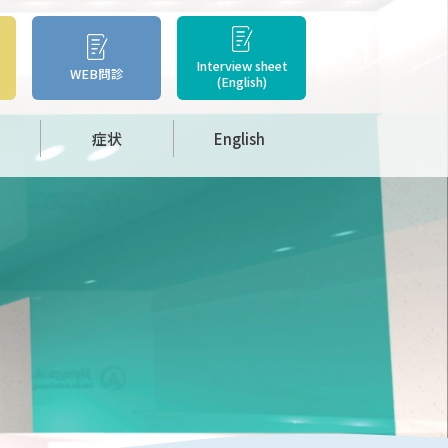
Interview sheet
WEB問診
(English)
症状
English