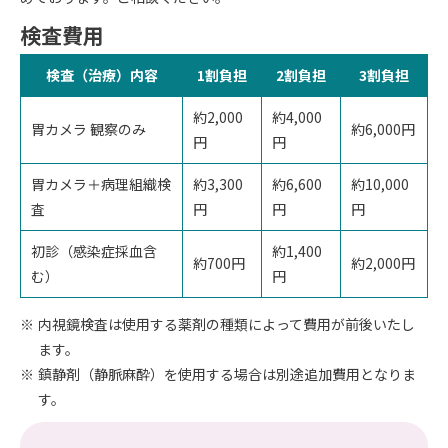
検査費用
検査（治療）内容
1割負担
2割負担
3割負担
約2,000
約4,000
胃カメラ 観察のみ
約6,000円
円
円
胃カメラ＋病理組織検
約3,300
約6,600
約10,000
査
円
円
円
初診（感染症採血含
約1,400
約700円
約2,000円
む）
円
内視鏡検査は使用する薬剤の種類によって費用が前後いたし
ます。
鎮静剤（静脈麻酔）を使用する場合は別途追加費用となりま
す。