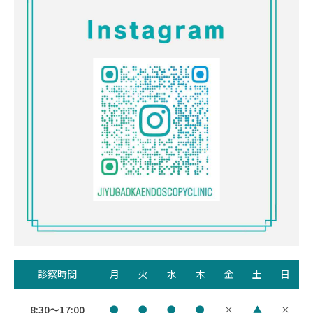
診察時間
月
火
水
木
金
土
日
8:30～17:00
●
●
●
●
×
▲
×