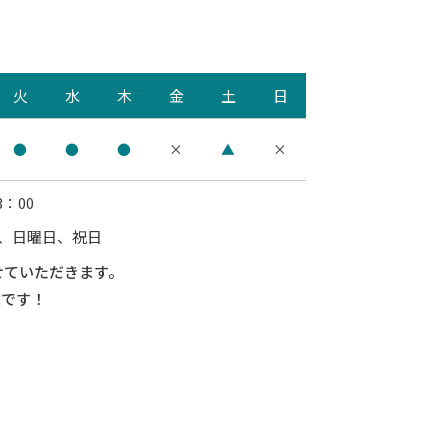
火
水
木
金
土
日
●
●
●
×
▲
×
：00
日、日曜日、祝日
せていただきます。
能です！