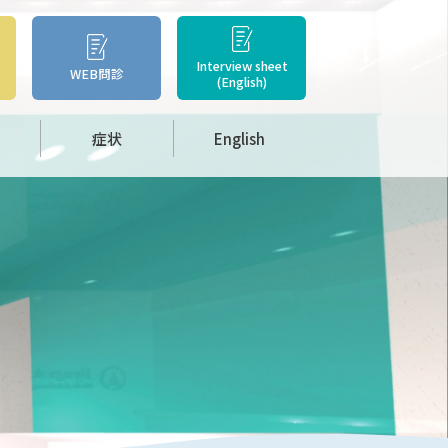
Interview sheet
WEB問診
(English)
症状
English