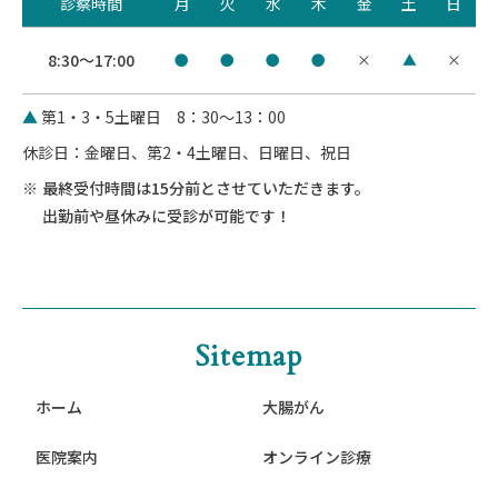
診察時間
月
火
水
木
金
土
日
8:30～17:00
●
●
●
●
×
▲
×
▲
第1・3・5土曜日 8：30～13：00
休診日：金曜日、第2・4土曜日、日曜日、祝日
最終受付時間は15分前とさせていただきます。
出勤前や昼休みに受診が可能です！
Sitemap
ホーム
大腸がん
医院案内
オンライン診療