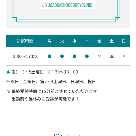
診察時間
月
火
水
木
金
土
日
8:30～17:00
●
●
●
●
×
▲
×
▲
第1・3・5土曜日 8：30～13：00
休診日：金曜日、第2・4土曜日、日曜日、祝日
最終受付時間は15分前とさせていただきます。
出勤前や昼休みに受診が可能です！